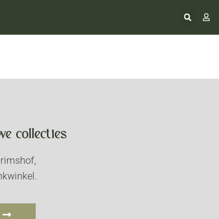
e collecties
grimshof,
nkwinkel.